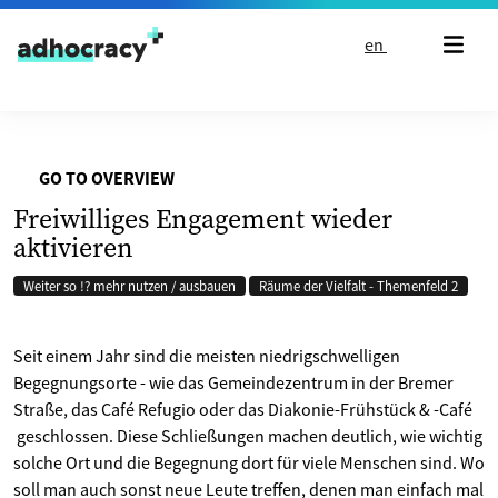
Skip to content
en
GO TO OVERVIEW
Freiwilliges Engagement wieder
aktivieren
Weiter so !? mehr nutzen / ausbauen
Räume der Vielfalt - Themenfeld 2
Seit einem Jahr sind die meisten niedrigschwelligen
Begegnungsorte - wie das Gemeindezentrum in der Bremer
Straße, das Café Refugio oder das Diakonie-Frühstück & -Café
geschlossen. Diese Schließungen machen deutlich, wie wichtig
solche Ort und die Begegnung dort für viele Menschen sind. Wo
soll man auch sonst neue Leute treffen, denen man einfach mal