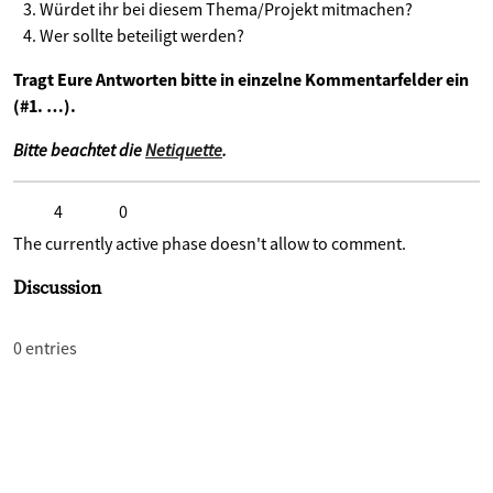
Würdet ihr bei diesem Thema/Projekt mitmachen?
Wer sollte beteiligt werden?
Tragt Eure Antworten bitte in einzelne Kommentarfelder ein
(#1. …).
Bitte beachtet die
Netiquette
.
4
0
Click to like
Click to dislike
The currently active phase doesn't allow to comment.
Discussion
0 entries